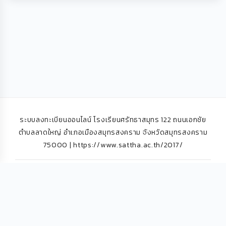
ระบบลงทะเบียนออนไลน์ โรงเรียนศรัทธาสมุทร 122 ถนนเอกชัย
ตำบลลาดใหญ่ อำเภอเมืองสมุทรสงคราม จังหวัดสมุทรสงคราม
75000 | https://www.sattha.ac.th/2017/
© Copyright 2026 Pawano Enroll V.5 (20/5/2569
14:06:58)
ผู้พัฒนาโดย:
บริษัท ภาวาโน่ ซอฟต์แวร์ โซลูชั่น จำกัด